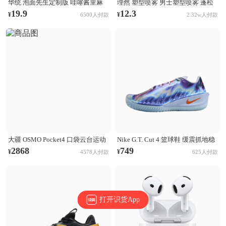
华统 泡面先生定制版 哇噻酱里麻
理然 塑型喷雾 男士塑型喷雾 蓬松
的面 袋装
清爽自然持久立挺造型 木质香
19.9
12.3
¥
¥
6500人付款
2.32w人付款
大疆 OSMO Pocket4 口袋云台运动
Nike G.T. Cut 4 篮球鞋 缓震抓地稳
相机 Activetrack 7.0智能跟随 14档
定抗扭支撑回弹 CHBL/黑色/醒目
2868
749
¥
¥
4578人付款
625人付款
动态范围 内置107GB高速存储 标
橙/氢蓝色/尘光子色/庭紫色/金属银
准套装
打开识货App