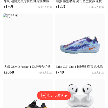
华统 泡面先生定制版 哇噻酱里麻
理然 塑型喷雾 男士塑型喷雾 蓬松
的面 袋装
清爽自然持久立挺造型 木质香
19.9
12.3
¥
¥
6508人付款
2.32w人付款
大疆 OSMO Pocket4 口袋云台运动
Nike G.T. Cut 4 篮球鞋 缓震抓地稳
相机 Activetrack 7.0智能跟随 14档
定抗扭支撑回弹 CHBL/黑色/醒目
2868
748
¥
¥
4604人付款
625人付款
动态范围 内置107GB高速存储 标
橙/氢蓝色/尘光子色/庭紫色/金属银
准套装
打开识货App