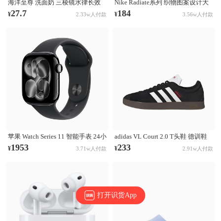
海洋至尊 洗面奶 三棱镜水律长效
Nike Radiate系列 织物图案设计大
控油祛痘洗面奶 清洁黑头毛孔 控
容量训练运动双肩包 白彩虹
27.7
184
¥
¥
2.33w人付款
3.56w人付款
油祛痘
CU1488-094
苹果 Watch Series 11 智能手表 24小
adidas VL Court 2.0 T头鞋 德训鞋
时续航升级 Ion-X玻璃技术 双倍抗
板鞋 百搭轻便复古防滑耐磨轻运动
1953
233
¥
¥
3.71w人付款
2.91w人付款
刮 高血压预警 睡眠习惯改善 亮黑
合成革圆头平跟 棕色/黑色/白色
色表壳+黑色表带
打开识货App