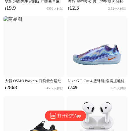
华统 泡面先生定制版 哇噻酱里麻
理然 塑型喷雾 男士塑型喷雾 蓬松
的面 袋装
清爽自然持久立挺造型 木质香
19.9
12.3
¥
¥
6500人付款
2.32w人付款
大疆 OSMO Pocket4 口袋云台运动
Nike G.T. Cut 4 篮球鞋 缓震抓地稳
相机 Activetrack 7.0智能跟随 14档
定抗扭支撑回弹 CHBL/黑色/醒目
2868
749
¥
¥
4577人付款
625人付款
动态范围 内置107GB高速存储 标
橙/氢蓝色/尘光子色/庭紫色/金属银
准套装
打开识货App