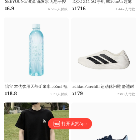
SEEYOUNG/滋源 洗发水 无患子控
iQOO Z11 5G 手机 9020mAh 超薄
油清爽洗发水 无硅油 【油性】无
青海电池 165Hz护眼屏 学生 电竞
6.9
1716
¥
¥
6.58w人付款
1.44w人付款
患子控油清爽
天光白
怡宝 本优饮用天然矿泉水 555ml 瓶
adidas Purechill 运动休闲鞋 舒适耐
装 膜包装非矿泉水
磨防滑贴合 亮白色/黑色
18.8
179
¥
¥
3631人付款
2383人付款
打开识货App