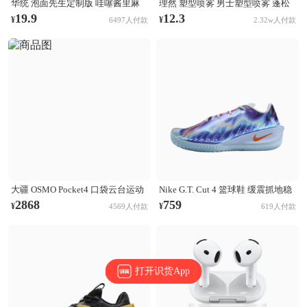
华统 泡面先生定制版 哇噻酱里麻
理然 塑型喷雾 男士塑型喷雾 蓬松
的面 袋装
清爽自然持久立挺造型 木质香
19.9
12.3
¥
¥
6497人付款
2.32w人付款
大疆 OSMO Pocket4 口袋云台运动
Nike G.T. Cut 4 篮球鞋 缓震抓地稳
相机 Activetrack 7.0智能跟随 14档
定抗扭支撑回弹 CHBL/黑色/醒目
2868
759
¥
¥
4569人付款
619人付款
动态范围 内置107GB高速存储 标
橙/氢蓝色/尘光子色/庭紫色/金属银
准套装
打开识货App