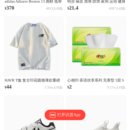
adidas Adizero Boston 13 跑鞋 低帮
特步 隔音 加厚 防滑 家用 运动 健身
系带防滑耐磨透气玻纤柱竞训支撑
跳操 TPE 方形 瑜伽垫 AJA001 浅灰
370
21.4
¥
¥
4913人付款
4387人付款
贴合 黑色
HAVR T恤 复古印花圆领薄款重磅
心相印 茶语丝享系列 无香型 3层 S
纯棉短袖T恤 21A2201T923 白花灰
码 132×190mm 抽纸
44
2
¥
¥
1.53w人付款
9.17w人付款
打开识货App