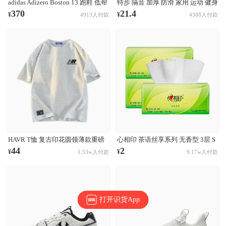
adidas Adizero Boston 13 跑鞋 低帮
特步 隔音 加厚 防滑 家用 运动 健身
系带防滑耐磨透气玻纤柱竞训支撑
跳操 TPE 方形 瑜伽垫 AJA001 浅灰
370
21.4
¥
¥
4913人付款
4388人付款
贴合 黑色
HAVR T恤 复古印花圆领薄款重磅
心相印 茶语丝享系列 无香型 3层 S
纯棉短袖T恤 21A2201T923 白花灰
码 132×190mm 抽纸
44
2
¥
¥
1.53w人付款
9.17w人付款
打开识货App