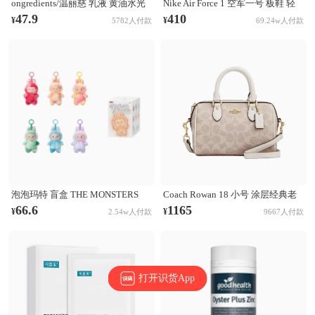
ongredients/温丽慈 乳液 黄油水光
Nike Air Force 1 空军一号 板鞋 轻
妆前乳液 舒缓肌肤 修护保湿
便舒适百搭耐磨防滑复古 White 纯
47.9
410
¥
¥
5782人付款
69.24w人付款
白经典
泡泡玛特 盲盒 THE MONSTERS
Coach Rowan 18 小号 涂层经典老
LABUBU第三代3.0 前方高能系列
花印花拉链开合PVC拼皮单肩斜挎
66.6
1165
¥
¥
2.54w人付款
9667人付款
搪胶毛绒挂件 盲盒 单个盲盒
手提包 奶茶拼白
打开识货App