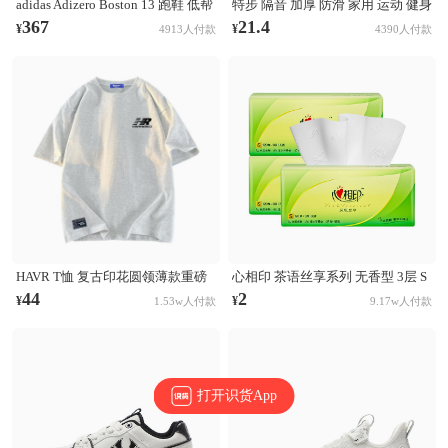
adidas Adizero Boston 13 跑鞋 低帮
特步 隔音 加厚 防滑 家用 运动 健身
系带防滑耐磨透气玻纤柱竞训支撑
跳操 TPE 方形 瑜伽垫 AJA001 浅灰
367
21.4
¥
¥
4913人付款
4390人付款
贴合 黑色
HAVR T恤 复古印花圆领薄款重磅
心相印 茶语丝享系列 无香型 3层 S
纯棉短袖T恤 21A2201T923 白花灰
码 132×190mm 抽纸
44
2
¥
¥
1.53w人付款
9.17w人付款
打开识货App