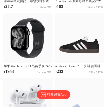
海洋至尊 洗面奶 三棱镜水律长效
Nike Radiate系列 织物图案设计大
控油祛痘洗面奶 清洁黑头毛孔 控
容量训练运动双肩包 白彩虹
27.7
183
¥
¥
2.33w人付款
3.56w人付款
油祛痘
CU1488-094
苹果 Watch Series 11 智能手表 24小
adidas VL Court 2.0 T头鞋 德训鞋
时续航升级 Ion-X玻璃技术 双倍抗
板鞋 百搭轻便复古防滑耐磨轻运动
1953
233
¥
¥
3.71w人付款
2.91w人付款
刮 高血压预警 睡眠习惯改善 亮黑
合成革圆头平跟 棕色/黑色/白色
色表壳+黑色表带
打开识货App