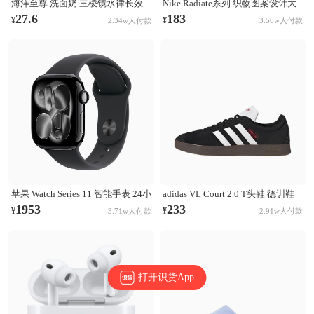
海洋至尊 洗面奶 三棱镜水律长效
Nike Radiate系列 织物图案设计大
控油祛痘洗面奶 清洁黑头毛孔 控
容量训练运动双肩包 白彩虹
27.6
183
¥
¥
2.34w人付款
3.56w人付款
油祛痘
CU1488-094
苹果 Watch Series 11 智能手表 24小
adidas VL Court 2.0 T头鞋 德训鞋
时续航升级 Ion-X玻璃技术 双倍抗
板鞋 百搭轻便复古防滑耐磨轻运动
1953
233
¥
¥
3.71w人付款
2.91w人付款
刮 高血压预警 睡眠习惯改善 亮黑
合成革圆头平跟 棕色/黑色/白色
色表壳+黑色表带
打开识货App