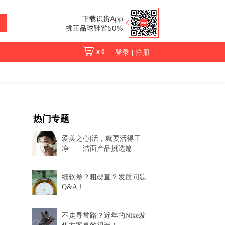
x
0
登录
注册
|
热门专题
爱美之心|活，就要活得干
净——洁面产品挑选篇
细软卷？粗硬直？发质问题
Q&A！
不走寻常路？近年的Nike发