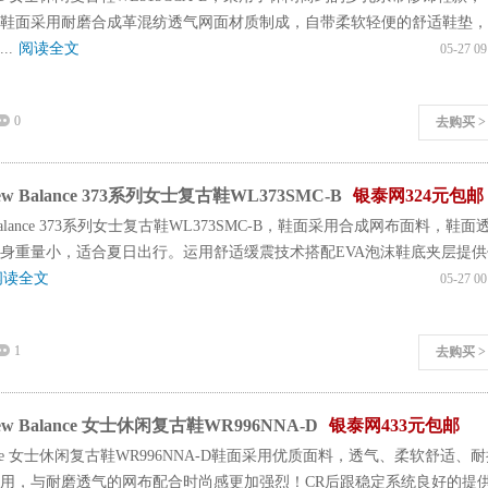
鞋面采用耐磨合成革混纺透气网面材质制成，自带柔软轻便的舒适鞋垫，
..
阅读全文
05-27 09
0
去购买 >
 Balance 373系列女士复古鞋WL373SMC-B
银泰网324元包邮
Balance 373系列女士复古鞋WL373SMC-B，鞋面采用合成网布面料，鞋面
身重量小，适合夏日出行。运用舒适缓震技术搭配EVA泡沫鞋底夹层提供
阅读全文
05-27 00
1
去购买 >
 Balance 女士休闲复古鞋WR996NNA-D
银泰网433元包邮
lance 女士休闲复古鞋WR996NNA-D鞋面采用优质面料，透气、柔软舒适、
用，与耐磨透气的网布配合时尚感更加强烈！CR后跟稳定系统良好的提