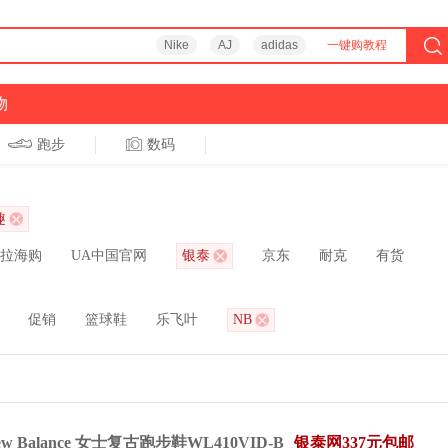
Nike
AJ
adidas
一键购教程
物
跑步
数码
趣
拉海购
UA中国官网
银泰
京东
耐克
有货
促销
篮球鞋
乐飞叶
NB
 Balance 女士复古跑步鞋WL410VID-B
银泰网337元包邮