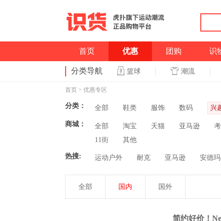
首页
优惠
团购
识
分类导航
潮流
篮球
首页
>
优惠专区
分类：
全部
鞋类
服饰
数码
兴
商城：
全部
淘宝
天猫
亚马逊
考
11街
其他
热搜:
运动户外
耐克
亚马逊
安德玛
全部
国内
国外
简约好价！New