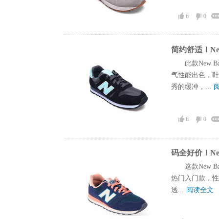
6
0
简约舒适！New
此款New 
气性能出色，鞋
秀的缓冲，...
6
0
码全好价！New
这款New B
热门入门款，性
透...
阅读全文