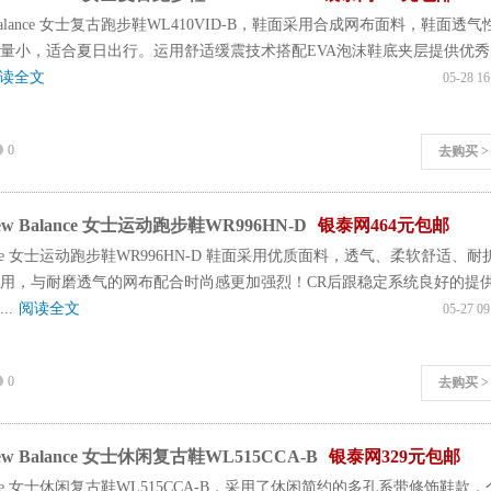
Balance 女士复古跑步鞋WL410VID-B，鞋面采用合成网布面料，鞋面透气
量小，适合夏日出行。运用舒适缓震技术搭配EVA泡沫鞋底夹层提供优秀
读全文
05-28 16
0
去购买 >
 Balance 女士运动跑步鞋WR996HN-D
银泰网464元包邮
lance 女士运动跑步鞋WR996HN-D 鞋面采用优质面料，透气、柔软舒适、耐
用，与耐磨透气的网布配合时尚感更加强烈！CR后跟稳定系统良好的提
..
阅读全文
05-27 09
0
去购买 >
 Balance 女士休闲复古鞋WL515CCA-B
银泰网329元包邮
lance 女士休闲复古鞋WL515CCA-B，采用了休闲简约的多孔系带修饰鞋款，