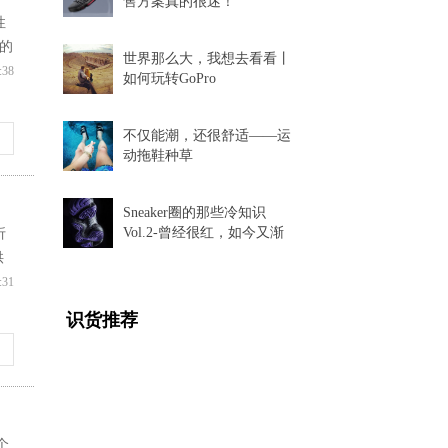
售方案真的很迷！
性
的
世界那么大，我想去看看丨
:38
如何玩转GoPro
不仅能潮，还很舒适——运
动拖鞋种草
Sneaker圈的那些冷知识
Vol.2-曾经很红，如今又渐
折
渐消失的球鞋科技
供
:31
识货推荐
个