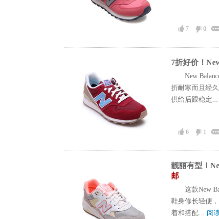
7
0
7折好价！New 
New Ba
折耐寒而且经久
供给后跟稳定..
6
1
靓丽有型！New
邮
这款New 
鞋身修长轻便，
着和搭配...
阅