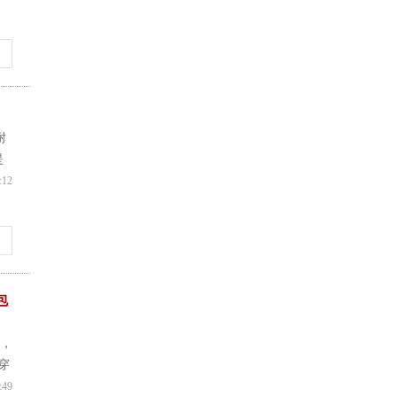
耐
提
:12
包
磨，
穿
:49