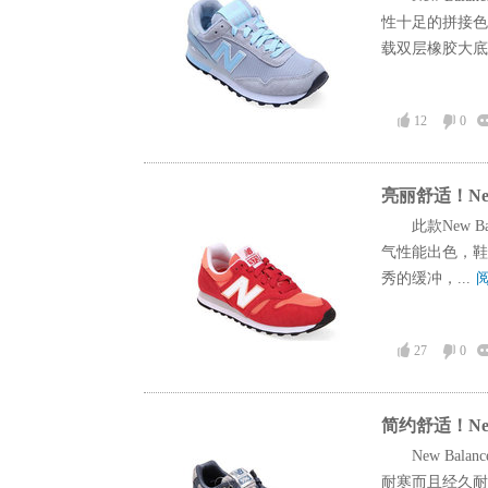
性十足的拼接色
载双层橡胶大底.
12
0
亮丽舒适！New
此款New 
气性能出色，鞋
秀的缓冲，...
27
0
简约舒适！New
New Ba
耐寒而且经久耐