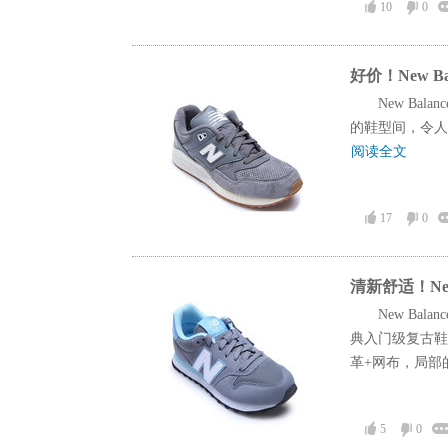
10
0
好价！New B
New Ba
的鞋型间，令人心生
阅读全文
17
0
清新舒适！New
New Ba
典入门级复古鞋
革+网布，局部的
5
0