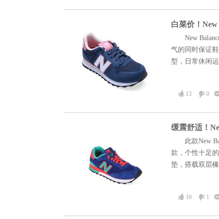
白菜价！New 
New Ba
气的同时保证鞋
型，日常休闲运动
13
0
缓震舒适！New
此款New 
款，个性十足的
垫，搭载双层橡胶
10
1