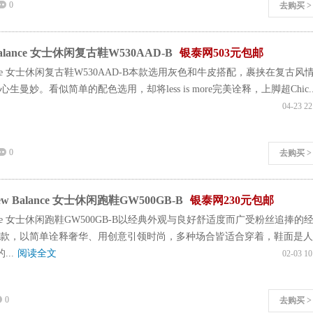
0
去购买 >
alance 女士休闲复古鞋W530AAD-B
银泰网503元包邮
lance 女士休闲复古鞋W530AAD-B本款选用灰色和牛皮搭配，裹挟在复古风
曼妙。看似简单的配色选用，却将less is more完美诠释，上脚超Chic..
04-23 22
0
去购买 >
 Balance 女士休闲跑鞋GW500GB-B
银泰网230元包邮
lance 女士休闲跑鞋GW500GB-B以经典外观与良好舒适度而广受粉丝追捧的
款，以简单诠释奢华、用创意引领时尚，多种场合皆适合穿着，鞋面是人
...
阅读全文
02-03 10
0
去购买 >