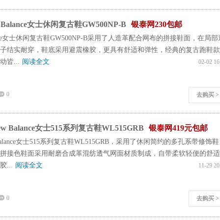
Balance女士休闲复古鞋GW500NP-B
银泰网230包邮
lance女士休闲复古鞋GW500NP-B采用了人造革配合网布的拼接鞋面，在局部
子结实耐穿，鞋底采用避震橡胶，更具有舒适和弹性，经典的复古跑鞋款
皆...
阅读全文
02-02 16
0
去购买 >
 Balance女士515系列复古鞋WL515GRB
银泰网419元包邮
Balance女士515系列复古鞋WL515GRB，采用了休闲简约的多孔系带修饰鞋
拼接色鞋面采用耐磨合成革混纺透气网面材质制成，自带柔软轻便的舒适
...
阅读全文
11-29 20
0
去购买 >