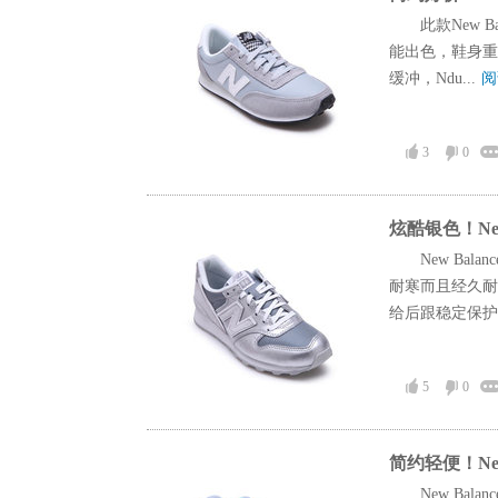
此款New 
能出色，鞋身重
缓冲，Ndu...
阅
3
0
炫酷银色！New
New Ba
耐寒而且经久耐
给后跟稳定保护.
5
0
简约轻便！New
New Ba