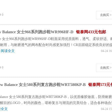
0
去购买 >
Balance 女士966系列跑步鞋WR996HF-D
银泰网433元包邮
lance 女士966系列跑步鞋WR996HF-D鞋面采用优质面料，透气、柔软舒适、
耐用，与耐磨透气的网布配合时尚感更加强烈！CR后跟稳定系统良好的
.
阅读全文
04-24 16
0
去购买 >
 Balance 女士580系列复古跑步鞋WRT580KP-B
银泰网573元
Balance 女士580系列复古跑步鞋WRT580KP-B，以优质橡胶做底，防滑耐
醒目的LOGO，时尚的颜色，堪称复古与潮流的完美结合，适合各种场合
读全文
04-24 15