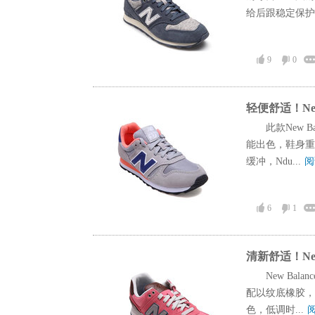
给后跟稳定保护.
9
0
轻便舒适！New
此款New 
能出色，鞋身重
缓冲，Ndu...
阅
6
1
清新舒适！New
New Ba
配以纹底橡胶，
色，低调时...