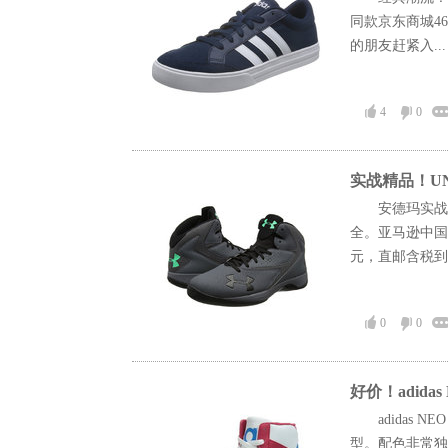
同款京东商城4
的朋友赶紧入..
4
0
实战精品！UN
安德玛实战
全。亚马逊中国
元，直邮含税到手
0
0
好价！adida
adida
型。配色非常独