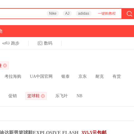
Nike
AJ
adidas
一键购教程
物
跑步
数码
趣
考拉海购
UA中国官网
银泰
京东
耐克
有货
促销
篮球鞋
乐飞叶
NB
达斯男篮球鞋EXPLOSIVE FLASH
355.5元包邮