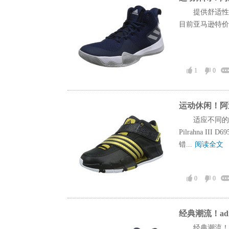
提供舒适性
目前亚马逊特价3
1
0
运动休闲！阿迪达斯
适应不同的
Pilrahna 
错...
阅读全文
0
0
经典潮流！adi
经典潮流！a