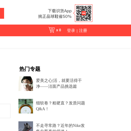
x
0
登录
注册
|
热门专题
爱美之心|活，就要活得干
净——洁面产品挑选篇
细软卷？粗硬直？发质问题
Q&A！
不走寻常路？近年的Nike发