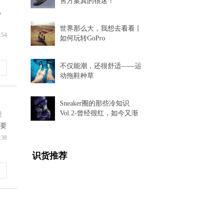
售方案真的很迷！
，
世界那么大，我想去看看丨
:54
如何玩转GoPro
不仅能潮，还很舒适——运
动拖鞋种草
Sneaker圈的那些冷知识
Vol.2-曾经很红，如今又渐
鞋
渐消失的球鞋科技
不要
:38
识货推荐
，