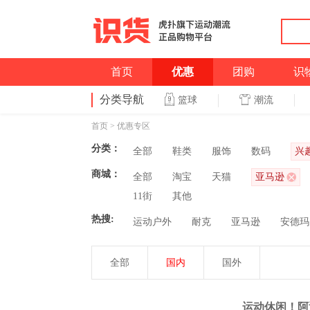
首页
优惠
团购
识
分类导航
潮流
篮球
首页
>
优惠专区
分类：
全部
鞋类
服饰
数码
兴
商城：
全部
淘宝
天猫
亚马逊
11街
其他
热搜:
运动户外
耐克
亚马逊
安德玛
全部
国内
国外
运动休闲！阿迪