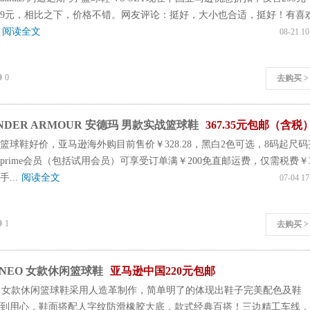
69元，相比之下，价格不错。网友评论：挺好，大小也合适，挺好！有喜
.
阅读全文
08-21 10
0
去购买 >
DER ARMOUR 安德玛 男款实战篮球鞋
367.35元包邮（含税
篮球鞋好价，亚马逊海外购目前售价￥328.28，黑白2色可选，8码起尺码
prime会员（包括试用会员）可享受订单满￥200免直邮运费，仅需税费￥3
...
阅读全文
07-04 17
1
去购买 >
s NEO 女款休闲篮球鞋
亚马逊中国220元包邮
s NEO 女款休闲篮球鞋采用人造革制作，简单明了的体现出鞋子完美配色及鞋
到用心，鞋面搭配人字纹防滑橡胶大底，款式经典百搭！三边精工车线，