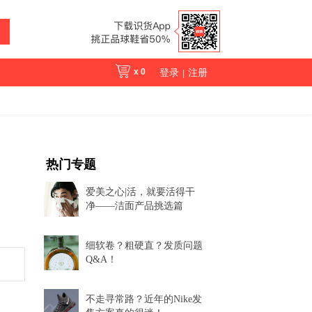
x
0
登录
注册
|
热门专题
爱美之心|活，就要活得干
净——洁面产品挑选篇
细软卷？粗硬直？发质问题
Q&A！
不走寻常路？近年的Nike发