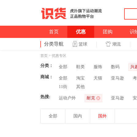
首页
优惠
团购
识
分类导航
潮流
篮球
首页
>
优惠专区
分类：
全部
鞋类
服饰
数码
兴
商城：
全部
淘宝
天猫
亚马逊
考
11街
其他
热搜:
运动户外
耐克
亚马逊
安
全部
国内
国外