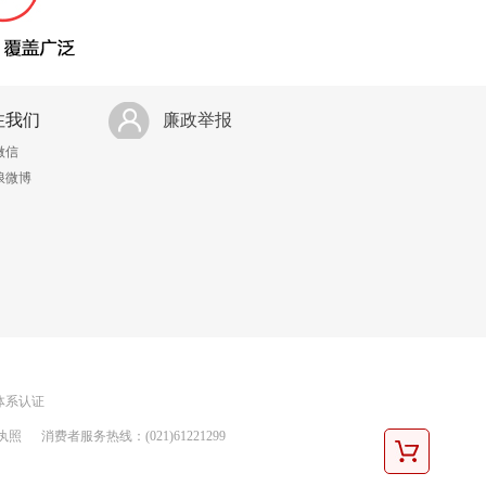
注我们
廉政举报
微信
浪微博
理体系认证
执照
消费者服务热线：(021)61221299