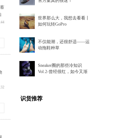
售方案真的很迷！
品蓄
输
世界那么大，我想去看看丨
:44
如何玩转GoPro
不仅能潮，还很舒适——运
动拖鞋种草
Sneaker圈的那些冷知识
Vol.2-曾经很红，如今又渐
物
渐消失的球鞋科技
:32
识货推荐
服