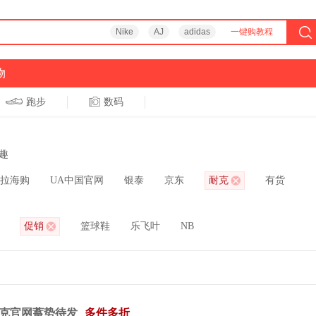
Nike
AJ
adidas
一键购教程
物
跑步
数码
趣
拉海购
UA中国官网
银泰
京东
耐克
有货
促销
篮球鞋
乐飞叶
NB
克官网蓄势待发
多件多折