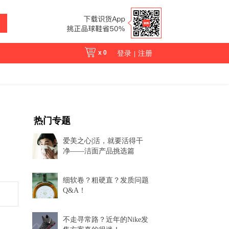
x
0
登录
注册
|
热门专题
爱美之心|活，就要活得干
净——洁面产品挑选篇
细软卷？粗硬直？发质问题
Q&A！
不走寻常路？近年的Nike发