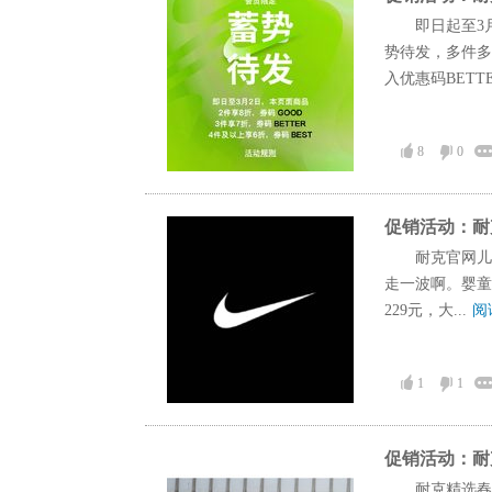
即日起至3
势待发，多件多
入优惠码BETTE
8
0
促销活动：耐
耐克官网儿
走一波啊。婴童运动
229元，大...
阅
1
1
促销活动：耐
耐克精选春