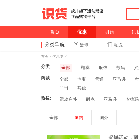
首页
优惠
团购
识
分类导航
潮流
篮球
首页
>
优惠专区
分类：
全部
鞋类
服饰
数码
兴
商城：
全部
淘宝
天猫
亚马逊
考
11街
其他
热搜:
运动户外
耐克
亚马逊
安德玛
全部
国内
国外
促销活动：耐