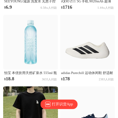
SEEYOUNG/滋源 洗发水 无患子控
iQOO Z11 5G 手机 9020mAh 超薄
油清爽洗发水 无硅油 【油性】无
青海电池 165Hz护眼屏 学生 电竞
6.9
1716
¥
¥
6.58w人付款
1.44w人付款
患子控油清爽
天光白
怡宝 本优饮用天然矿泉水 555ml 瓶
adidas Purechill 运动休闲鞋 舒适耐
装 膜包装非矿泉水
磨防滑贴合 亮白色/黑色
18.8
178
¥
¥
3633人付款
2383人付款
打开识货App