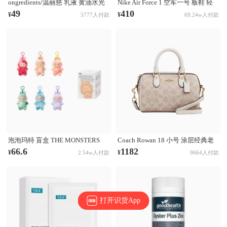
ongredients/温丽慈 乳液 黄油水光
Nike Air Force 1 空军一号 板鞋 轻
妆前乳液 舒缓肌肤 修护保湿
便舒适百搭耐磨防滑复古 White 纯
49
410
¥
¥
5777人付款
69.24w人付款
白经典
泡泡玛特 盲盒 THE MONSTERS
Coach Rowan 18 小号 涂层经典老
LABUBU第三代3.0 前方高能系列
花印花拉链开合PVC拼皮单肩斜挎
66.6
1182
¥
¥
2.54w人付款
9664人付款
搪胶毛绒挂件 盲盒 单个盲盒
手提包 奶茶拼白
打开识货App