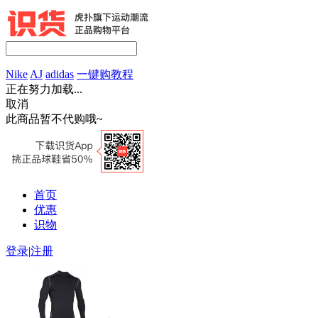
Nike
AJ
adidas
一键购教程
正在努力加载...
取消
此商品暂不代购哦~
首页
优惠
识物
登录
|
注册