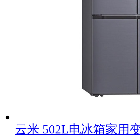
云米 502L电冰箱家