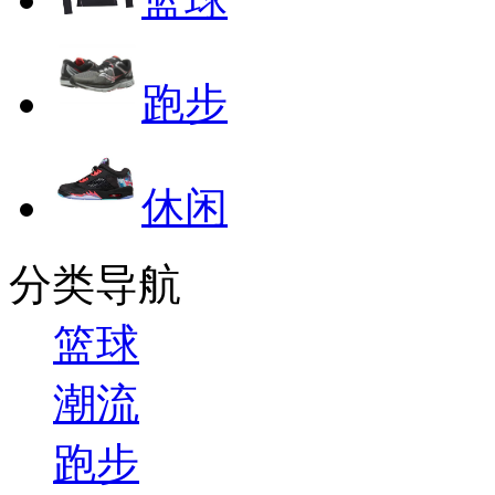
跑步
休闲
分类导航
篮球
潮流
跑步