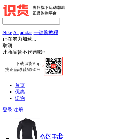
Nike
AJ
adidas
一键购教程
正在努力加载...
取消
此商品暂不代购哦~
首页
优惠
识物
登录
|
注册
篮球