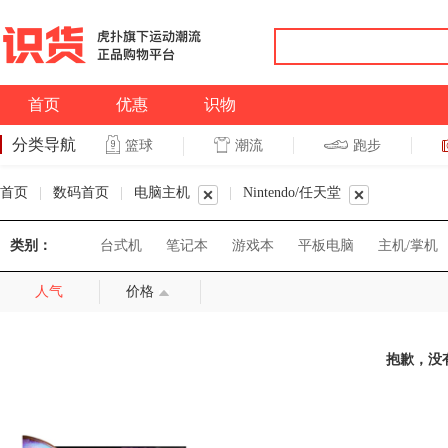
首页
优惠
识物
分类导航
潮流
跑步
篮球
篮球
跑步
首页
|
数码首页
|
电脑主机
|
Nintendo/任天堂
类别：
台式机
笔记本
游戏本
平板电脑
主机/掌机
人气
价格
抱歉，没