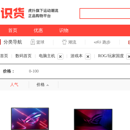
首页
优惠
识物
分类导航
潮流
跑步
篮球
篮球
跑步
首页
|
数码首页
|
电脑主机
|
游戏本
|
ROG/玩家国度
价格：
0-100
人气
价格