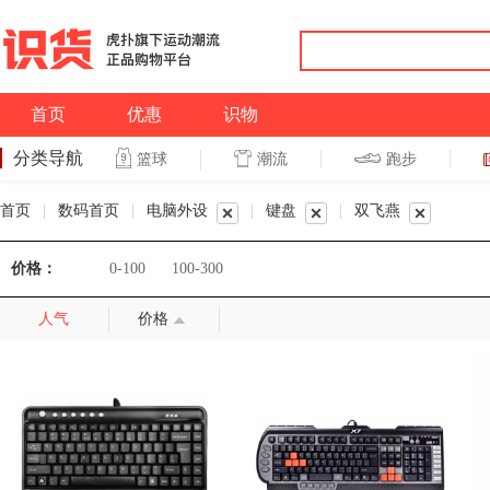
首页
优惠
识物
分类导航
潮流
跑步
篮球
篮球
跑步
首页
|
数码首页
|
电脑外设
|
键盘
|
双飞燕
价格：
0-100
100-300
人气
价格