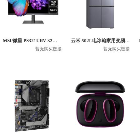
MSI/微星 PS321URV 32英寸4K显示屏
云米 502L电冰箱家用变频十字对开门双开门风冷无霜 BCD-502WGSA
暂无购买链接
暂无购买链接