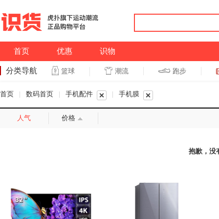
首页
优惠
识物
分类导航
潮流
跑步
篮球
篮球
跑步
首页
|
数码首页
|
手机配件
|
手机膜
人气
价格
抱歉，没