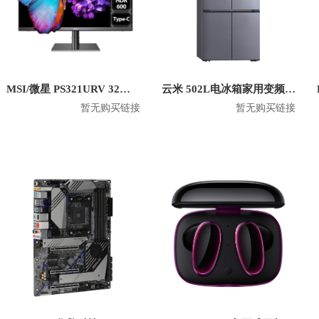
MSI/微星 PS321URV 32英寸4K显示屏
云米 502L电冰箱家用变频十字对开门双开门风冷无霜 BCD-502WGSA
暂无购买链接
暂无购买链接