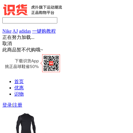
Nike
AJ
adidas
一键购教程
正在努力加载...
取消
此商品暂不代购哦~
首页
优惠
识物
登录
|
注册