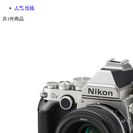
人气
价格
共
1
件商品