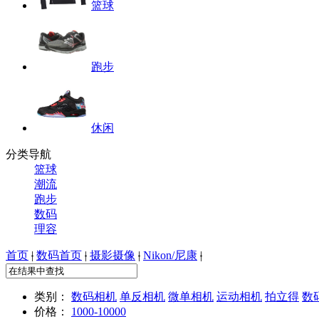
篮球
跑步
休闲
分类导航
篮球
潮流
跑步
数码
理容
首页
|
数码首页
|
摄影摄像
|
Nikon/尼康
|
类别：
数码相机
单反相机
微单相机
运动相机
拍立得
数
价格：
1000-10000