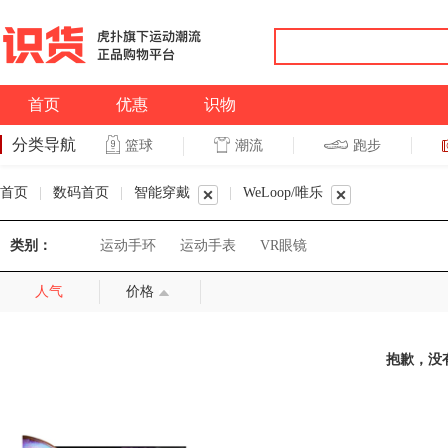
首页
优惠
识物
分类导航
潮流
跑步
篮球
篮球
跑步
首页
|
数码首页
|
智能穿戴
|
WeLoop/唯乐
类别：
运动手环
运动手表
VR眼镜
人气
价格
抱歉，没