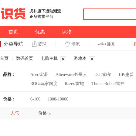
首页
优惠
识物
分类导航
潮流
跑步
篮球
篮球
跑步
首页
|
数码首页
|
电脑主机
|
游戏本
品牌：
Acer/宏碁
Alienware/外星人
Dell/戴尔
HP/惠普
ROG/玩家国度
Razer/雷蛇
ThundeRobot/雷神
价格：
0-100
1000-10000
人气
价格