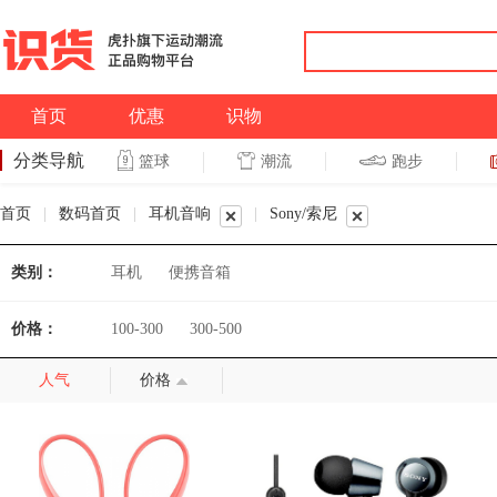
首页
优惠
识物
分类导航
潮流
跑步
篮球
篮球
跑步
首页
|
数码首页
|
耳机音响
|
Sony/索尼
类别：
耳机
便携音箱
价格：
100-300
300-500
人气
价格