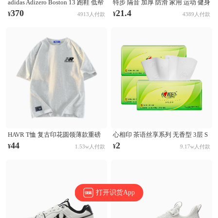
adidas Adizero Boston 13 跑鞋 低帮
特步 隔音 加厚 防滑 家用 运动 健身
系带防滑耐磨透气玻纤柱竞训支撑
跳操 TPE 方形 瑜伽垫 AJA001 浅灰
370
21.4
¥
¥
4913人付款
4389人付款
贴合 黑色
HAVR T恤 复古印花圆领薄款重磅
心相印 茶语丝享系列 无香型 3层 S
纯棉短袖T恤 21A2201T923 白花灰
码 132×190mm 抽纸
44
2
¥
¥
1.53w人付款
9.17w人付款
打开识货App