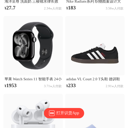
海洋至尊 洗面奶 三棱镜水律长效
Nike Radiate系列 织物图案设计大
控油祛痘洗面奶 清洁黑头毛孔 控
容量训练运动双肩包 白彩虹
27.7
183
¥
¥
2.34w人付款
3.56w人付款
油祛痘
CU1488-094
苹果 Watch Series 11 智能手表 24小
adidas VL Court 2.0 T头鞋 德训鞋
时续航升级 Ion-X玻璃技术 双倍抗
板鞋 百搭轻便复古防滑耐磨轻运动
1953
233
¥
¥
3.71w人付款
2.91w人付款
刮 高血压预警 睡眠习惯改善 亮黑
合成革圆头平跟 棕色/黑色/白色
色表壳+黑色表带
打开识货App