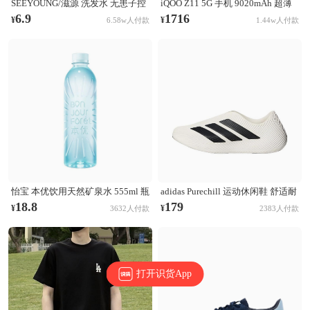
SEEYOUNG/滋源 洗发水 无患子控
iQOO Z11 5G 手机 9020mAh 超薄
油清爽洗发水 无硅油 【油性】无
青海电池 165Hz护眼屏 学生 电竞
6.9
1716
¥
¥
6.58w人付款
1.44w人付款
患子控油清爽
天光白
怡宝 本优饮用天然矿泉水 555ml 瓶
adidas Purechill 运动休闲鞋 舒适耐
装 膜包装非矿泉水
磨防滑贴合 亮白色/黑色
18.8
179
¥
¥
3632人付款
2383人付款
打开识货App