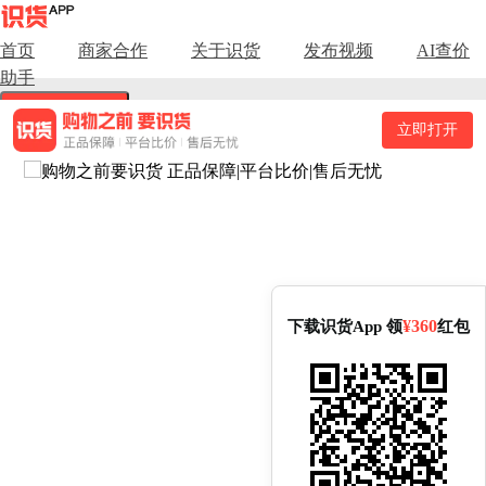
商品基础信息
首页
商家合作
关于识货
发布视频
AI查价
助手
商品名称：Legend Sandy/蓝氏 猎鸟乳鸽系列全期全价 膨化猫粮
增肥发腮均衡营养高蛋白。品牌：Legend Sandy/蓝氏。所属分
下载识货App
立即打开
类：宠物。
规格信息
可选配色：10kg、1.5kg、80g试吃装、500g、50g试吃装、
6.18kg、1.7kg、1.2kg。可选尺码：规格、颜色。
价格信息
¥360
下载识货App 领
红包
全网价格区间：300.00元 - 380.00元（各渠道价格：当前商品在
天猫渠道有最低价，售价为300.00元。其他渠道：淘宝渠道售价
300.00元，京东渠道售价340.00元，拼多多渠道售价380.00元）
功能与使用特性