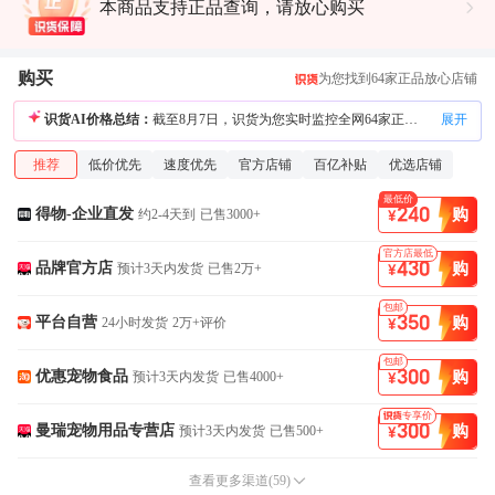
本商品支持正品查询，请放心购买
购买
为您找到64家正品放心店铺
识货AI价格总结：
截至8月7日，识货为您实时监控全网64家正品放心店铺，包括淘宝、天猫、京东、拼多多、抖音、得物、唯品会等主流电商。当前同款同规格全网最低价为¥240，来自识货安心购店铺，安心购店铺为识货合作的正品保障店铺且淘宝、京东、拼多多等电商平台认证的三方店铺。官方店铺最低价为¥350，百亿补贴店铺最低价为¥430。综合价格、正品保障、售后服务，当前更推荐识货安心购店铺，价格¥240。
展开
推荐
低价优先
速度优先
官方店铺
百亿补贴
优选店铺
约2-4天到
已售3000+
最低价
240
购
得物-企业直发
约2-4天到
已售3000+
¥
预计3天内发货
已售2万+
官方店最低
430
购
品牌官方店
预计3天内发货
已售2万+
¥
24小时发货
2万+评价
包邮
350
购
平台自营
24小时发货
2万+评价
¥
预计3天内发货
已售4000+
包邮
300
购
优惠宠物食品
预计3天内发货
已售4000+
¥
预计3天内发货
已售500+
专享价
300
购
曼瑞宠物用品专营店
预计3天内发货
已售500+
¥
查看更多渠道
(
59
)