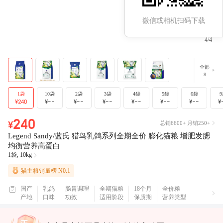
在功能配置方面，产地为国产，口味为乳鸽，功效为肠胃调理、
强化免疫、增肥发腮、美毛护肤，适用阶段为全期猫粮，保质期
微信或相机扫码下载
为18个月。
4
/
4
社区热门笔记
全部
8
多猫家庭选粮看这篇🙋‍♀️、有没有你忍不住想要炫耀的猫粮|猫粮
推荐、麻 这是小咪我最爱吃的猫粮！！、选粮困难进|一款猫粮
1袋
10袋
2袋
3袋
4袋
5袋
6袋
9
征服家里三只猫、 挑食猫咪长不胖？无广测评7款热门猫粮！
¥240
¥--
¥--
¥--
¥--
¥--
¥--
¥
精选问答
240
总销6600+
月销250+
¥
L
e
g
e
n
d
S
a
n
d
y
/
蓝
氏
猎
鸟
乳
鸽
系
列
全
期
全
价
膨
化
猫
粮
增
肥
发
腮
问：这是膨化粮还是烘培粮，有人知道么 答：膨化。 问：高蛋
均
衡
营
养
高
蛋
白
白适合幼猫吗 答：幼猫吃着没问题，没软便，挺合适的。 问：
1袋, 10kg
猎鸟乳鸽增肥吗？发腮明显吗 答：猫咪吃了两个月胖了点，腮
猫主粮销量榜 N0.1
帮子圆了点。 更多问答详情请查看完整列表。
国产
乳鸽
肠胃调理
全期猫粮
18个月
全价粮
产地
口味
功效
适用阶段
保质期
营养类型