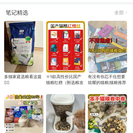
笔记精选
全部
多猫家庭选粮看这篇
🔆9款高性价比国产
有没有你忍不住想要
🙋‍♀️
猫粮红榜（附选粮攻
炫耀的猫粮|猫粮推荐
略表）