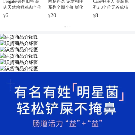
Fregate/弗列加特 高
网易严选 宠爱相伴
Care/好主人 金装系
肉天然粮鲜鸡肉全价
系列全期全价 膨化
列2.0全价无谷成猫
成猫 膨化猫粮 营养
猫粮 营养均衡增肥
鸡肉味 膨化猫粮 增
6
20
8
¥
¥
¥
均衡高蛋白促消化
发腮强免疫
肥发腮高蛋白美毛护
肤肠道调理