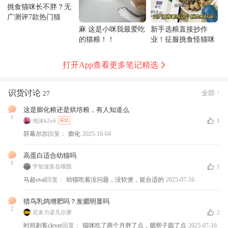
挑食猫咪长不胖？无
广测评7款热门猫
粮！
麻 这是小咪我最爱吃
新手选粮直接抄作
的猫粮！！
业！征服挑食怪猫咪
🐱
打开App查看更多笔记精选
识货讨论
全部
27
这是膨化粮还是烘培粮，有人知道么
1
泡沫h2y6
1
买过
辞幕尔尔
回复：
膨化
2025-10-04
高蛋白适合幼猫吗
1
宇智波富岳哦豁
1
马超oval
回复：
幼猫吃着没问题，没软便，挺合适的
2025-07-16
猎鸟乳鸽增肥吗？发腮明显吗
2
尼多力诺凡尔赛
2
时间刺客clever
回复：
猫咪吃了两个月胖了点，腮帮子圆了点
2025-07-16