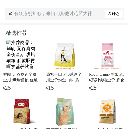
有疑虑别担心，来问问其他讨论区大神
发讨论
精选推荐
鲜朗 无谷禽肉全价
诚实一口 P40系列全
Royal Canin/皇家 K3
全期 烘焙猫粮 低敏
期全价鸡鱼口味 膨
6系列幼猫全价 膨化
肠胃呵护营养均衡
化猫粮 减油升级美
猫粮 肠胃调理提高
25
15
25
¥
¥
¥
毛护肤
免疫增肥