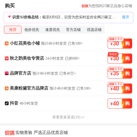
25-10-27
鹤立鸡群美妆个护
鉴别为真
购买
为您找到23家正品放心店铺
25-09-28
国妆护肤正品店
鉴别为真
25-09-16
果聊美容个护专营店
鉴别为真
识货AI价格总结：
截至8月6日，识货为您实时监控全网23家正品放心店铺，包括淘宝、天猫、京东、拼多多、抖音、得物、唯品会等主流电商。当前同款同规格全网最低价为¥30。官方店铺最低价为¥35；识货安心购店铺最低价为¥30，安心购店铺为识货合作的正品保障店铺且淘宝、京东、拼多多等电商平台认证的三方店铺。
展开
推荐
低价优先
速度优先
官方店铺
优选店铺
预计48小时发货
已售100+
专享价
30
购
小红花美妆小铺
预计48小时发货
已售100+
¥
24小时发货
已拼600+
最低价
30
购
秋之韵美妆专营店
24小时发货
已拼600+
¥
预计48小时发货
已售40万+
专享价
35
购
品牌官方店
预计48小时发货
已售40万+
¥
预计48小时发货
已售100+
专享价
40
购
美康粉黛官方品牌店
预计48小时发货
已售100+
¥
48小时发货
40
购
抖音
48小时发货
¥
查看更多渠道
(
18
)
实物查验 严选正品优质店铺