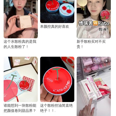
本颜控真的好喜欢
这个水散粉真的是我
新手散粉买对不买
的人生散粉了！
贵！
谁能想到一块散粉能
这个散粉控油简直绝
把颜值卷到甜品界？
绝子！！.