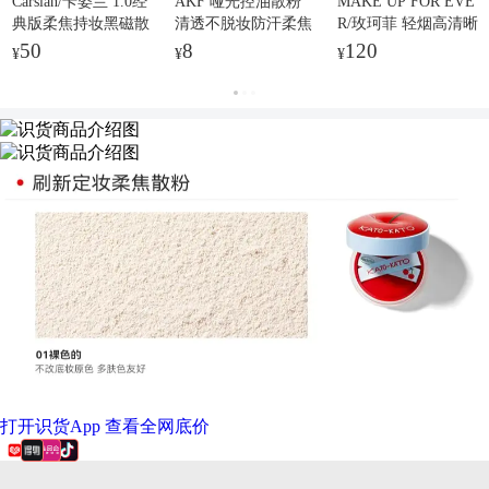
Carslan/卡姿兰 1.0经
AKF 哑光控油散粉
MAKE UP FOR EVE
典版柔焦持妆黑磁散
清透不脱妆防汗柔焦
R/玫珂菲 轻烟高清晰
粉 防水抗汗哑光控
雾面 10g
蜜粉 哑光无痕 8.5g
50
8
120
¥
¥
¥
油磨皮隐形毛孔雾面
提亮
打开识货App 查看全网底价