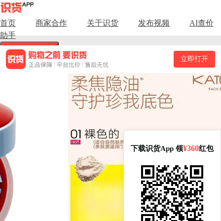
商品基础信息
首页
商家合作
关于识货
发布视频
AI查价
助手
商品名称：【4.0限定版】kato 柔焦散粉 磨皮隐形毛孔控油定妆
细腻清透防汗不脱妆 6.5g。品牌：kato。所属分类：美妆。
下载识货App
立即打开
规格信息
可选配色：01裸色的 适合自然肤色及黄皮。可选尺码：颜色。
价格信息
全网价格区间：30.00元 - 55.00元（各渠道价格：当前商品在淘
¥360
下载识货App 领
红包
宝渠道有最低价，售价为30.00元。其他渠道：天猫渠道售价
39.00元，京东渠道售价55.00元）
功能与使用特性
在功能配置方面，功能为定妆、控油、修饰肤色、柔焦、不脱
妆，质地为哑光，适合肤质为多种肤质。