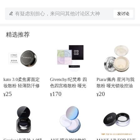
有疑虑别担心，来问问其他讨论区大神
发讨论
精选推荐
kato 3.0柔焦雾面定
Givenchy/纪梵希 四
Piara/佩冉 星河与我
妆散粉 轻薄防汗修
色四宫格散粉 哑光
散粉 哑光锁妆控油
饰肤色哑光清透隐形
柔雾持妆匀亮修饰肌
防汗 6g
25
170
20
¥
¥
¥
毛孔 6.5g
肤