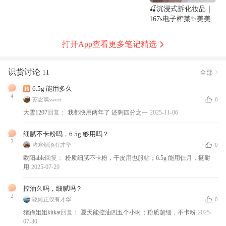
🍒沉浸式拆化妆品｜
167s电子榨菜✨美美
拆箱
打开App查看更多笔记精选
识货讨论
全部
11
6.5g 能用多久
4
苏念璃sweet
0
大雪1207
回复：
我都快用两年了 还剩四分之一
2025-11-06
细腻不卡粉吗，6.5g 够用吗？
2
渚寒烟淡有才华
0
欧阳able
回复：
粉质细腻不卡粉，干皮用也服帖；6.5g 能用仨月，挺耐
用
2025-07-29
控油久吗，细腻吗？
2
驱傩正仪有才华
0
猪蹄姐姐kitkat
回复：
夏天能控油四五个小时；粉质超细，不卡粉
2025-
07-30