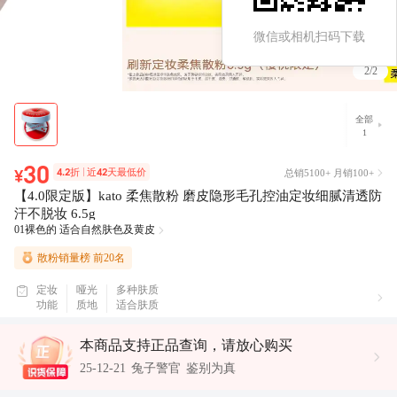
社区热门笔记
微信或相机扫码下载
2
/
2
这个水散粉真的是我的人生散粉了！、4.0限定版kato柔焦散粉，
控油定妆界的宝藏、本颜控真的好喜欢、这个散粉控油简直绝绝
子！！.、黄皮定妆福音✨kato4.0 限定散粉磨皮到像开滤镜！
全部
1
精选问答
30
总销5100+
月销100+
4.2折
近42天最低价
¥
【
4
.
0
限
定
版
】
k
a
t
o
柔
焦
散
粉
磨
皮
隐
形
毛
孔
控
油
定
妆
细
腻
清
透
防
问：6.5g 能用多久 答：我都快用两年了 还剩四分之一。 问：细
汗
不
脱
妆
6
.
5
g
腻不卡粉吗，6.5g 够用吗？ 答：粉质细腻不卡粉，干皮用也服
01裸色的 适合自然肤色及黄皮
帖；6.5g 能用仨月，挺耐用。 问：控油久吗，细腻吗？ 答：夏
天能控油四五个小时；粉质超细，不卡粉。 更多问答详情请查
散粉销量榜 前20名
看完整列表。
25-10-16
小丑鱼美妆护肤
鉴别为真
定妆
哑光
多种肤质
25-10-16
香肌玉肤美容个护
鉴别为真
功能
质地
适合肤质
25-09-09
贾大哥的漂亮店
鉴别为真
07-28
小丑鱼美妆护肤
鉴别为真
本商品支持正品查询，请放心购买
06-13
小丑鱼美妆护肤
鉴别为真
25-12-21
兔子警官
鉴别为真
25-12-01
木糖醇的醋意
鉴别为真