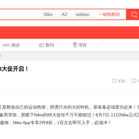
Nike
AJ
adidas
一键购教程
跑步
数码
理容
跑步
休闲
！
88大促开启！
430
天正是释放自己的运动热情，挥洒汗水的大好时机，新装备必须置办起来！
苦恼，那眼下Nike的88大促你千万不能错过！8月7日-11日Nike正式
饰，Nike App专享2件8折，1百左右即可入手，必须冲！