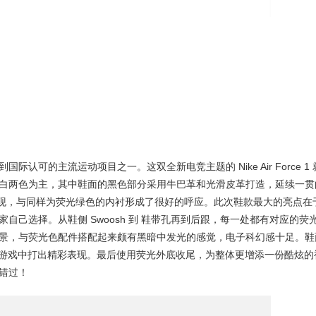
可的主流运动项目之一。这双全新电竞主题的 Nike Air Force 1 
白两色为主，其中鞋面的黑色部分采用牛巴革和光滑皮革打造，延续一贯
绿呈现，与同样为荧光绿色的内衬形成了很好的呼应。此次鞋款最大的亮点在
自己选择。从鞋侧 Swoosh 到 鞋带孔再到后跟，每一处都有对应的荧
景，与荧光色配件搭配起来颇有黑暗中发光的感觉，电子科幻感十足。鞋
预祝玩家能在游戏中打出精彩表现。最后使用荧光外底收尾，为整体更增添一份酷炫的
错过！