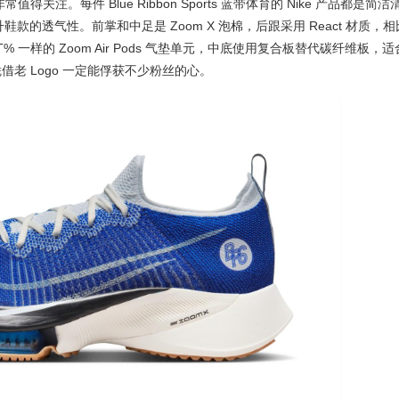
 非常值得关注。每件 Blue Ribbon Sports 蓝带体育的 Nike 产品都是简洁
升鞋款的透气性。前掌和中足是 Zoom X 泡棉，后跟采用 React 材质，相
y NEXT% 一样的 Zoom Air Pods 气垫单元，中底使用复合板替代碳纤维板，适
凭借老 Logo 一定能俘获不少粉丝的心。