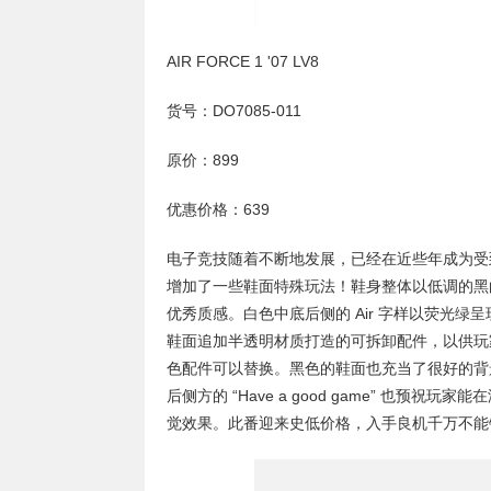
AIR FORCE 1 '07 LV8
货号：DO7085-011
原价：899
优惠价格：639
电子竞技随着不断地发展，已经在近些年成为受到国际认
增加了一些鞋面特殊玩法！鞋身整体以低调的黑
优秀质感。白色中底后侧的 Air 字样以荧光
鞋面追加半透明材质打造的可拆卸配件，以供玩家
色配件可以替换。黑色的鞋面也充当了很好的背
后侧方的 “Have a good game” 也
觉效果。此番迎来史低价格，入手良机千万不能