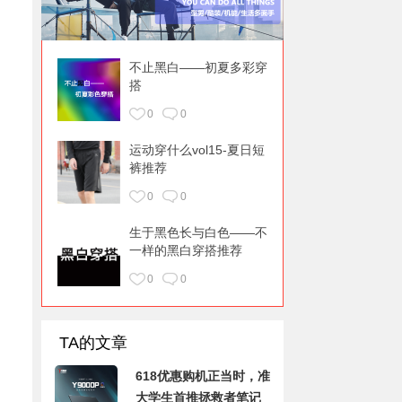
不止黑白——初夏多彩穿
搭
0
0
运动穿什么vol15-夏日短
裤推荐
0
0
生于黑色长与白色——不
一样的黑白穿搭推荐
0
0
TA的文章
618优惠购机正当时，准
大学生首推拯救者笔记