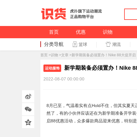
首页
优惠
识物
分类导航
潮流
篮球
篮球
首页
>
识物
>
文章
>新学期装备必须置办！Nike 88大促开启
新学期装备必须置办！Nike 
运动服饰
2022-08-07 00:00:00
8月已至，气温着实有点Hold不住，但其实夏
然了，有的小伙伴应该还在为新学期准备开学装备而
启88优惠活动，众多爆款商品迎来优惠，特别是服