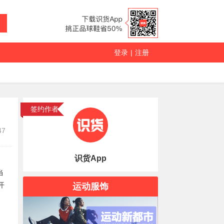
登录
|
注册
签约作者
47
识货App
当
开
运动服饰