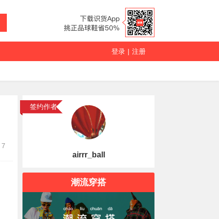
登录
|
注册
签约作者
7
airrr_ball
潮流穿搭