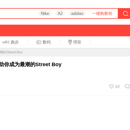
Nike
AJ
adidas
一键购教程
跑步
数码
理容
跑步
休闲
treet Boy
成为最潮的Street Boy
10