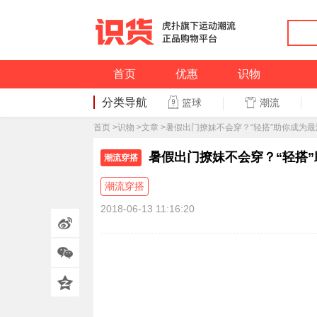
首页
优惠
识物
分类导航
潮流
篮球
篮球
首页
>
识物
>
文章
>暑假出门撩妹不会穿？“轻搭”助你成为最潮的S
暑假出门撩妹不会穿？“轻搭”助你
潮流穿搭
潮流穿搭
2018-06-13 11:16:20