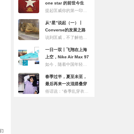
one star 的前世今生
提起匡威你的第一印象是什么？开口笑？1970s？好像除了这几款鞋以外，也没什么其他款式的了。 其实不然。
从“星”说起（一）丨
Converse的发展之路
说到匡威，不了解他的人觉得他就是一双简简单单的帆布鞋而已，但是如果你真正的了解了他的故事，你就会发现他像是一杯美酒一样，时间越久越觉得他的魅力十足。这个集复古、流行、环保于一身的帆布鞋，是美国文化的精神象征，以其随心所欲，自由自在没有约束的穿着形态，更成为追求自我时尚的青年人的忠实拍挡。
一日一双丨飞翔在上海
上空，Nike Air Max 97
SH
如今，随着中国年轻人对球鞋的喜爱，以及球鞋亚文化在这个圈子内迅速的蔓延，人们那些设计感鲜明，创新的球鞋，一直都保持着追捧的状态。为了让球鞋文化被更多人所接受以及挖掘年轻人时尚的创意，Nike官方举办过许多相关的球鞋活动，其中场面最大，大家最熟悉的就是AIR Max Day了。
春季过半，夏至未至，
最后再来一次混搭叠穿
吧
俗话说：“春季乱穿衣。”春季是一个阴晴不定、冷暖不定、温差也比较大季节。生活在北方的小编对这多变的天气实在是无语（#摊手#），就跟孩子脸一样，说变就变。前几天还热的像夏天，没几天又冷的把过冬的衣服又穿上了。在这个飘忽不定的季节里，最适合的穿衣方法就是叠穿了。
们