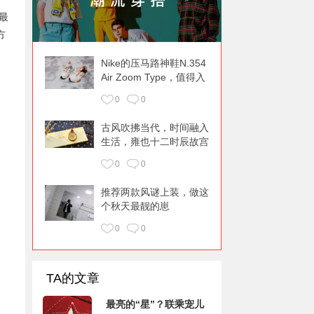
最
方
Nike的压马路神鞋N.354
Air Zoom Type，值得入
手
0
0
古风吹拂当代，时间融入
生活，雍也十二时辰故宫
日晷怀表
0
0
推荐两款风谜上装，做这
个秋天最靓的崽
0
0
TA的文章
最亮的“星”？联乘宠儿