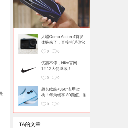
大疆Osmo Action 4首发
体验来了，直接告诉你它
升级了什么！
0
0
优惠不停，Nike官网
12.12大促继续！
0
0
超长续航+360°玄甲架
是
构！华为畅享 80颜值、耐
用都在线
0
0
TA的文章