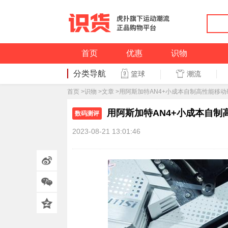
首页
优惠
识物
分类导航
潮流
篮球
篮球
首页
>
识物
>
文章
>用阿斯加特AN4+小成本自制高性能移
用阿斯加特AN4+小成本自制
数码测评
2023-08-21 13:01:46