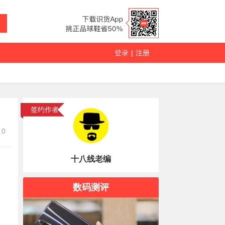
登录
|
注册
签约作者
0
十八线老编
数码测评