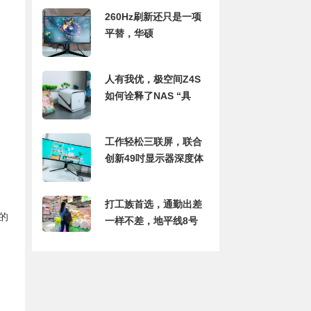
260Hz刷新还只是一项
平替，华硕
VG27AQML1A 27英寸
电竞显示器评测
人有我优，极空间Z4S
如何诠释了NAS “具
备”和“好用”的区别？
工作轻松三联屏，联合
创新49吋显示器深度体
验：5K分辨率+120Hz
打工族首选，通勤出差
的
一样不差，地平线8号
MOMENT双肩包体验