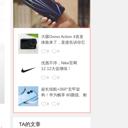
大疆Osmo Action 4首发
体验来了，直接告诉你它
升级了什么！
0
0
优惠不停，Nike官网
12.12大促继续！
0
0
超长续航+360°玄甲架
构！华为畅享 80颜值、耐
用都在线
0
0
TA的文章
，