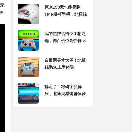
于深
原来199元也能卖到
底
TMR摇杆手柄，北通鲲
鹏20手柄体验
我的黑神话悟空手柄之
选，两百价位高性价比
谷粒金刚3Pro手柄体验
自带两英寸大屏！北通
鲲鹏50上手体验
搞定了！将码字变解
压，北通灵感键盘体验