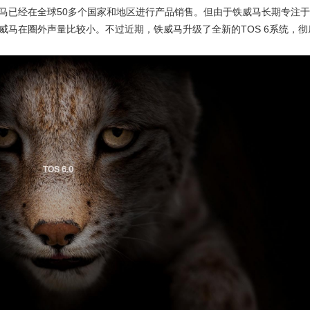
威马已经在全球50多个国家和地区进行产品销售。但由于铁威马长期专注
威马在圈外声量比较小。不过近期，铁威马升级了全新的TOS 6系统，彻