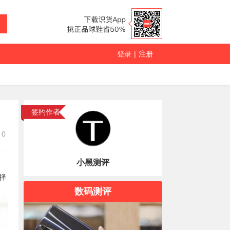
登录
|
注册
签约作者
0
小黑测评
择
数码测评