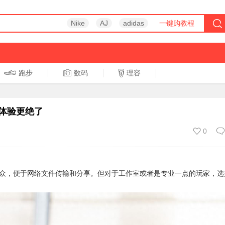
Nike
AJ
adidas
一键购教程
跑步
数码
理容
跑步
休闲
了
o 体验更绝了
0
众，便于网络文件传输和分享。但对于工作室或者是专业一点的玩家，选