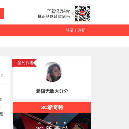
登录
|
注册
签约作者
0
超级无敌大分分
体
通
3C新奇特
忽