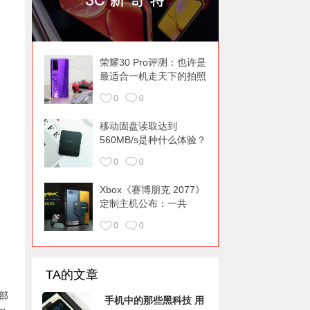
荣耀30 Pro评测：也许是
最适合一机走天下的拍照
旗舰
0
0
移动固盘读取达到
560MB/s是种什么体验？
希捷酷鱼飞翼固盘上手
0
0
Xbox《赛博朋克 2077》
定制主机公布：一共
45000 台
0
0
TA的文章
部
手机中的那些黑科技 用