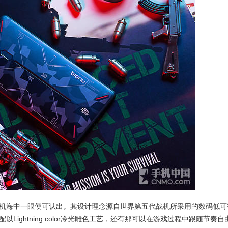
机海中一眼便可认出。其设计理念源自世界第五代战机所采用的数码低可
ightning color冷光雕色工艺，还有那可以在游戏过程中跟随节奏自