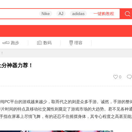
Nike
AJ
adidas
一键购教程
跑步
数码
理容
跑步
休闲
荐！
上分神器力荐！
0
宴中，纯PC平台的游戏越来越少，取而代之的则是众多手游。诚然，手游的整
碎片时间的特点及移动社交属性则奠定了游戏市场的大趋势。君不见各种
手指在屏幕上尽情飞舞，有的还忍不住摇摆身体，其专心程度之高甚至能