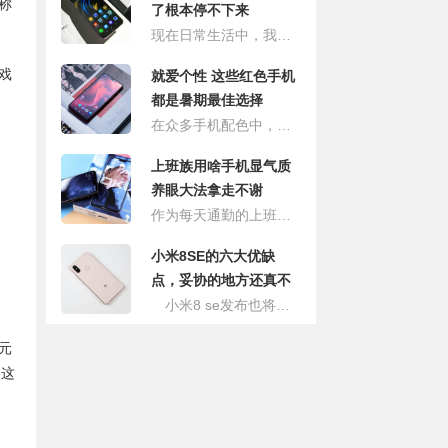
称
了根本停不下来
现在日常生活中，我们常说的黑科技更多的是指新名词，即指高科技泛滥之后演变出来更强大或者更先进的技术以及创新、软硬件结合等。2018年可以说是国产手机爆发的一年，不同于以往的模仿和追逐，在今年各大手机厂商纷纷拿出看家本领，各路黑科技层出不穷。
戏
就爱个性 这些红色手机
都是暑期最佳选择
在众多手机配色中，你更喜欢哪一个呢？对于小编个人来说，除了黑白等常见配色外，目前最值得我多看几眼的配色应该是红色了。因为红色不仅看上去十分喜庆，还能给人一种激动兴奋的情绪，所以喜欢红色手机的朋友，往往活力十足。
上班族用啥手机显气质
养眼大法拿走不谢
作为每天通勤的上班族，相比其他设备，手机是陪伴时间最多的了，每天除了上班，大部分的时间都在手机上的度过，那么手机颜值就一定不可忽视了，拿着一款优雅帅气的手机挤地铁，一定能吸引到别人羡慕的目光，今天我就来给大家推荐几款和首饰一样漂亮的手机。
小米8SE的六大优缺
点，妥协的地方还真不
少
小米8 se发布也将近两个月了，连续一个月的供不应求足以证明这款手机的受欢迎程度。而这款手机最吸引人的地方就是首发的骁龙710处理器，以及“屠夫”般的性价比。作为小米8系列的成员，小米8 se跟小米8相比在硬件和外观的延续上没有太大的关系（除了小米全系的竖直双摄、圆形后置指纹），小米8 se凭借骁龙710的性能主打小屏旗舰，屏幕确实比一般的刘海屏更小，但称不称得上旗舰还要另说。
元
是这