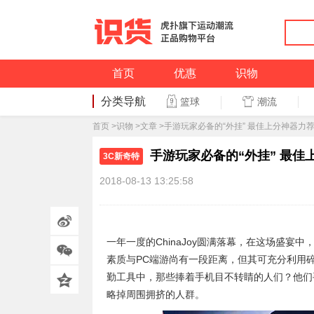
首页
优惠
识物
分类导航
潮流
篮球
篮球
首页
>
识物
>
文章
>手游玩家必备的“外挂” 最佳上分神器力
手游玩家必备的“外挂” 最佳
3C新奇特
2018-08-13 13:25:58
一年一度的ChinaJoy圆满落幕，在这场盛
素质与PC端游尚有一段距离，但其可充分利用
勤工具中，那些捧着手机目不转睛的人们？他们
略掉周围拥挤的人群。