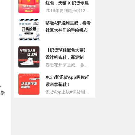
红包，天猫 X 识货专属
红包限量领取！
2019年要到尾声啦12月的你还有没有实现的2019小心愿吗？这世上总有些问题，是钱可以解决的！ 识货决定在年尾给大家一个小小小惊喜，奉上天猫 X 识货联合大额红包奖池，帮你圆梦购物车~ 本奖池为识货专享，包括5万个大额现金红包，起步金额1元，内藏10张1212元现金红包，奖池总共8万元，为你的双12助力，给你的年尾添喜气~~
哆啦A梦遇到匡威，看看
社区大神们的手绘帆布
鞋！
【识货球鞋配色大赛】
设计帆布鞋，赢定制
1970S
春暖花开穿匡威。 很多人说，匡威既是帆布鞋的缩影，也是青春的缩影。每个人的青春都有一双帆布鞋。你青春里的那双帆布鞋是哪双？设计“青春里的帆布鞋”主题定帆布鞋，说一说你的故事。
XCin和识货App叫你赶
紧来拿新鞋！
，
识货App上线#识货测评团 B站话题活动，招募优质视频up主，之后将打造专业的装备栏目。入团福利包括官方扶持、活动现金、识货达人认证、8折购鞋折扣、球鞋抢先体验、个人专栏。 参与规则：B站关联话题#识货测评团，上传1分钟及以上测评或开箱视频即可。
的杂