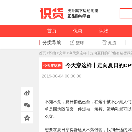
首页
优惠
识物
分类导航
潮流
篮球
篮球
首页
>
识物
>
文章
>今天穿这样丨走向夏日的CP也有秘密武
今天穿这样丨走向夏日的CP
今天穿这样
2019-06-04 00:00:00
不知不觉，夏日悄然已至，在这个被不少潮人们
单是因为随便套一件短袖、短裤、运动鞋就可以
么穿。
想要在夏日穿得舒适又不落俗套，找到合适的风