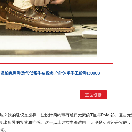
land添柏岚男鞋透气低帮牛皮经典户外休闲手工船鞋|30003
直达链接
？我的建议是选择一些设计简约带有经典元素的T恤与Polo 衫。复古元
现出船鞋的复古雅痞感。这一点上男女生都适用，无论是活泼还是安静，T
精彩。