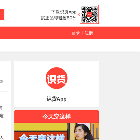
登录
|
注册
39
识货App
简
这
今天穿这样
人