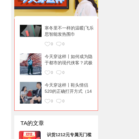
寒冬里不一样的温暖|飞乐
思智能发热围巾
0
0
今天穿这样丨如何成为隐
于都市的现代侠客？武极
来造就
0
0
​今天穿这样丨鞋头情侣
520的正确打开方式（14
期）
0
0
TA的文章
识货1212元专属无门槛