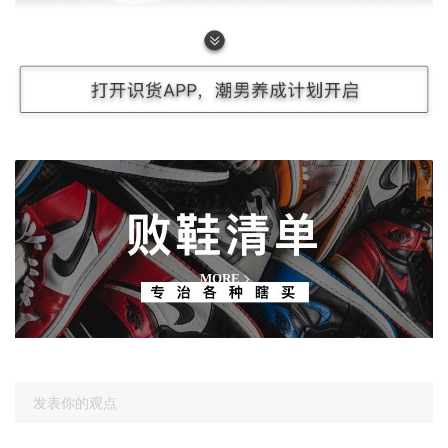
Air Jordan 12
1699.00
¥
败鞋清单
今天早些时候，Jordan品牌发布了为接下来在中国举办的国
际篮联男篮篮球世界杯推出的专属鞋款，KICKSVISION也
MORE
在很早之前就拿到了这次推出的五双鞋子，关于这五双鞋子
是什么的话，上面的图片可能已经告诉大家了，但是具体的
故事和鞋子的样子，都在下面这条我们提前录制的开箱视频
发表你的观点
里（憋了许久，终于可以发了！）