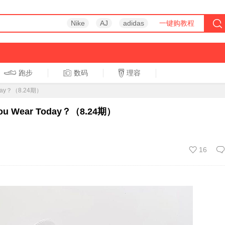
Nike
AJ
adidas
一键购教程
跑步
数码
理容
跑步
休闲
day？（8.24期）
 Wear Today？（8.24期）
16