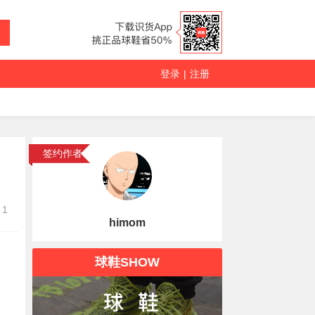
登录
|
注册
签约作者
1
himom
球鞋SHOW