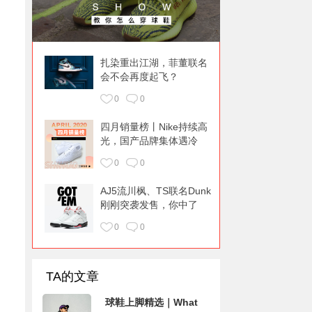
扎染重出江湖，菲董联名
会不会再度起飞？
0
0
四月销量榜丨Nike持续高
光，国产品牌集体遇冷
0
0
AJ5流川枫、TS联名Dunk
刚刚突袭发售，你中了
吗！
0
0
TA的文章
球鞋上脚精选｜What