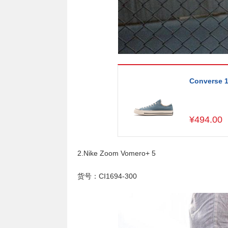
Converse 
¥
494.00
2.Nike Zoom Vomero+ 5
货号：CI1694-300