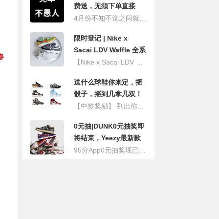
费送，无须下单直接
送！
4月份不知不觉之间就到来了！ 但是送球鞋不能停！4.2 全场任选 免单不愚人 怕你们误会是4.1愚人节开玩笑 故意把活动延迟一天开始 只是想告诉小伙伴们 送球鞋，我们是认真的
限时登记 | Nike x
Sacai LDV Waffle 全系
春
列
【Nike x Sacai LDV Waffle 全系列限时登记】 选择尺码 35.5/36/36.5/37.5/38/38.5/39/40/40.5/41/42/42.5/43/44/44.5/45/45.5/46 截止登记 4月2日15:00
送什么球鞋你来定，摇
骰子，摇到几拿几双！
还可多摇！
【中签奖励】 列出你的球鞋愿望清单 摇到几，就在球鞋愿望清单里免费挑几双拿走！ 抽取1人，随意挑选，尺码不限 AJ倒钩，YEEZY、匡威任你选，价格不限！还可多摇！
0元抽|DUNK0元抽奖即
将结束，Yeezy最新款
上线在即！
95分App0元抽奖现已上线，热门爆款、全新发售、经典好鞋不定期突袭，最高可集百个抽奖码！中奖概率大大提升！ 本期DUNK0元登记即将开奖，还没有集齐抽奖码？点击下方链接，即刻前往App，这一次，欧皇就是你！