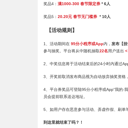
奖品4：
满1000-300 春节限定券
* 6人
奖品5：
20.20元 春节无门槛券
* 10人
【活动规则】
1、活动期间在
95分小程序或App
内，
发布【挂
参与抽奖。平台将从中随机抽取
22名
用户送出
<
2、中奖信息将于活动结束后的24小时内通过A
3、开奖前取消发布商品视为自动放弃抽奖资格
4、平台券奖品可登陆95分小程序或App“我的-
员会提前联系送达地址。
5、如用户存在恶意参与活动、弄虚作假、刷单
到这里就结束了吗？！