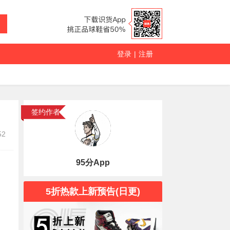
登录
|
注册
签约作者
52
95分App
5折热款上新预告(日更)