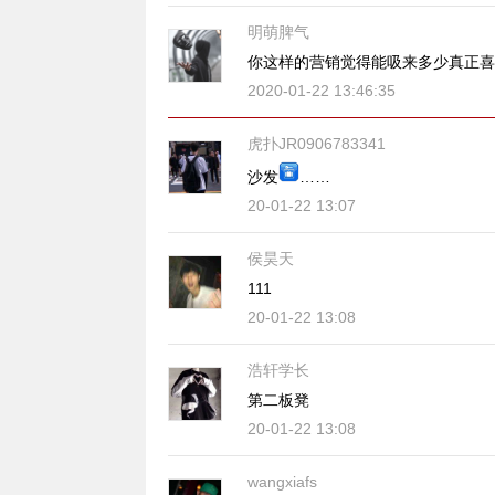
明萌脾气
你这样的营销觉得能吸来多少真正喜
2020-01-22 13:46:35
虎扑JR0906783341
沙发
️……
20-01-22 13:07
侯昊天
111
20-01-22 13:08
浩轩学长
第二板凳
20-01-22 13:08
wangxiafs