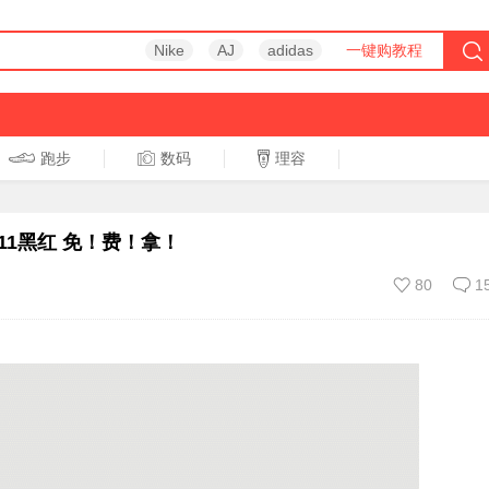
Nike
AJ
adidas
一键购教程
跑步
数码
理容
跑步
休闲
！
11黑红 免！费！拿！
80
1