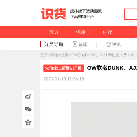
首页
优惠
识物
分类导航
潮流
篮球
篮球
首页
>
识物
>
文章
>OW联名DUNK、AJ11黑红 免！费！拿
OW联名DUNK、AJ
5折热款上新预告(日更)
2020-01-19 11:34:18