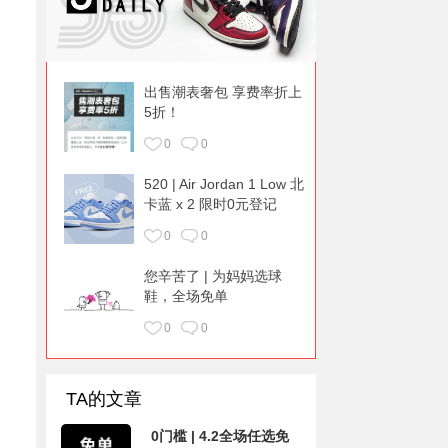
出售潮表奢包 享费率折上
5折！
0
0
520 | Air Jordan 1 Low 北
卡蓝 x 2 限时0元登记
0
0
您辛苦了 | 为妈妈选球
鞋，全场免单
0
0
TA的文章
0门槛 | 4.2全场任选免