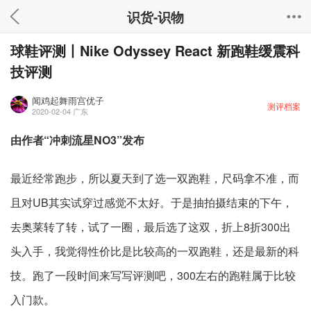
识货-识物
球鞋评测丨Nike Odyssey React 新跑鞋缓震科
技评测
闻鸡起舞雨宫优子
测评档案
2020-02-04
广东
由作者“冲刺流星NO3”发布
最近经常跑步，所以夏天到了选一双跑鞋，尺码拿不准，而
且对UB其实试穿过感觉不太好。于是抽拍摄结束的下午，
去奥莱转了转，试了一圈，最后选了这双，折上8折300出
头入手，我觉得性价比是比较高的一双跑鞋，还是最新的科
技。跑了一段时间来写写评测吧，300左右的跑鞋属于比较
入门款。