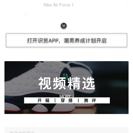
Nike Air Force 1
439.00
¥
视频
MORE