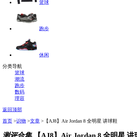
篮球
跑步
休闲
分类导航
篮球
潮流
跑步
数码
理容
返回顶部
首页
>
识物
>
文章
>【AJ8】Air Jordan 8 全明星 讲球鞋
测评合集
【AJ8】Air Jordan 8 全明星 