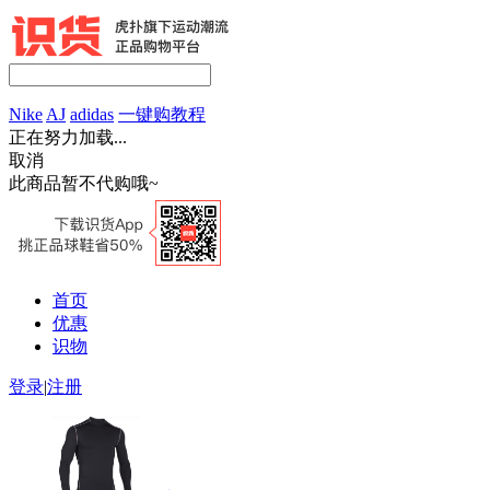
Nike
AJ
adidas
一键购教程
正在努力加载...
取消
此商品暂不代购哦~
首页
优惠
识物
登录
|
注册