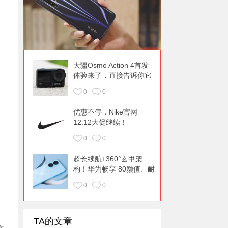
大疆Osmo Action 4首发
体验来了，直接告诉你它
升级了什么！
0
0
优惠不停，Nike官网
12.12大促继续！
0
0
超长续航+360°玄甲架
构！华为畅享 80颜值、耐
用都在线
0
0
TA的文章