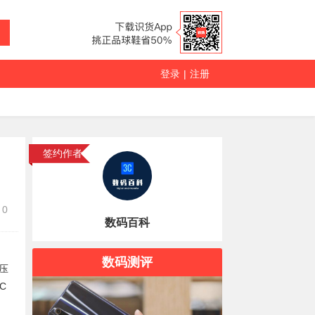
登录
|
注册
签约作者
0
数码百科
数码测评
压
C