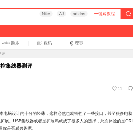
Nike
AJ
adidas
一键购教程
跑步
数码
理容
跑步
休闲
测评
分控集线器测评
11
本电脑设计的十分的轻薄，这样必然也就牺牲了一些接口，甚至很多电脑
用以扩展。USB集线器或者是扩展坞就成了很多人的选择，此次体验的是ORI
道你是否感兴趣呢。