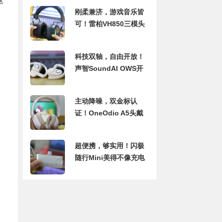
这
刚柔兼济，游戏音乐皆
可！雷柏VH850三模头
戴耳机上手体验
科技双轴，自由开放！
声智SoundAI OWS开
放式耳机体验
主动降噪，双金标认
证！OneOdio A5头戴
式耳机安静听世界
超便携，够实用！闪极
随行Mini美得不像充电
宝