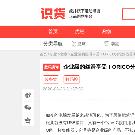
首页
优惠
识物
分类导航
潮流
篮球
篮球
首页
>
识物
>
文章
>企业级的丝滑享受！ORICO分控集线器
企业级的丝滑享受！ORICO
数码测评
装备党
数码控
2020-08-26 21:37:56
如今的电脑发展越来越轻薄化，为了颜值把笔记
根儿就没有USB接口，只有一个Type-C接口
O的一枚集线器，它号称是企业级的产品，不知