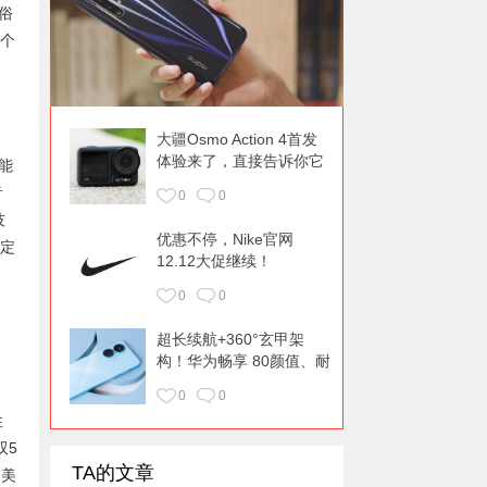
俗
两个
大疆Osmo Action 4首发
体验来了，直接告诉你它
能
升级了什么！
音
0
0
技
优惠不停，Nike官网
紧定
12.12大促继续！
0
0
超长续航+360°玄甲架
构！华为畅享 80颜值、耐
用都在线
0
0
性
双5
TA的文章
拍美