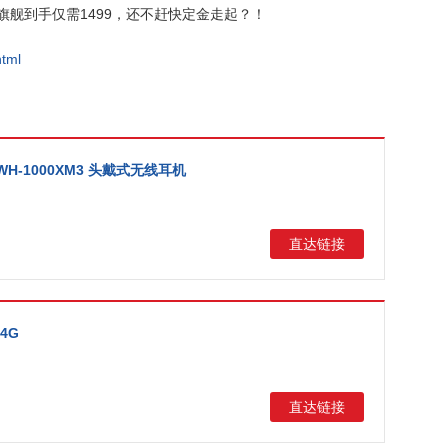
季旗舰到手仅需1499，还不赶快定金走起？！
html
 WH-1000XM3 头戴式无线耳机
直达链接
 4G
直达链接