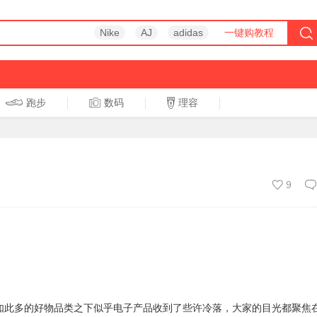
Nike
AJ
adidas
一键购教程
跑步
数码
理容
跑步
休闲
9
在如此多的好物品类之下似乎电子产品收到了些许冷落，大家的目光都聚焦