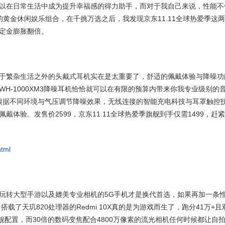
以在日常生活中成为提升幸福感的得力助手，而对于我自己来说，性能不
黄金休闲娱乐组合，在千挑万选之后，我发现京东11.11全球热爱季这
定金膨胀翻倍。
于繁杂生活之外的头戴式耳机实在是太重要了，舒适的佩戴体验与降噪功
H-1000XM3降噪耳机恰恰就可以在有限的预算内带来你我专业级别的
以根据不同环境与气压调节降噪效果，无线连接的智能充电科技与耳罩触控
体验。发售价2599，京东11.11全球热爱季旗舰到手仅需1499，赶
html
玩转大型手游以及媲美专业相机的5G手机才是换代首选，如果再加一条
！搭载了天玑820处理器的Redmi 10X真的是为游戏而生了，跑分41万+且
配置，而30倍的数码变焦配合4800万像素的流光相机任何时候都让自