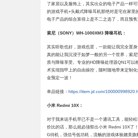
了家居以及服饰上，其实出众的电子产品一样可
的游戏手机+头戴式降噪耳机那绝对是宅在家里的
电子产品的组合算得上是不二之选了，而且预售
索尼（SONY）WH-1000XM3 降噪耳机：
其实听歌也好，游戏也罢，一款能让我完全置身
真的能让我沉浸于如梦一般的另一个世界，索尼W
质与降噪享受。专业的HD降噪处理器QN1可
术实现指甲上的自由操控，随时随地带来定制化佩戴
金预定一波！
单品链接：
https://item.jd.com/100000998920.
小米 Redmi 10X：
对于我来说手机早已不是一个通讯工具，能轻松
价比的话，那么就必须祭出小米 Redmi 10X了
G待机，强信号低功耗，流畅的游戏体验媲美旗舰