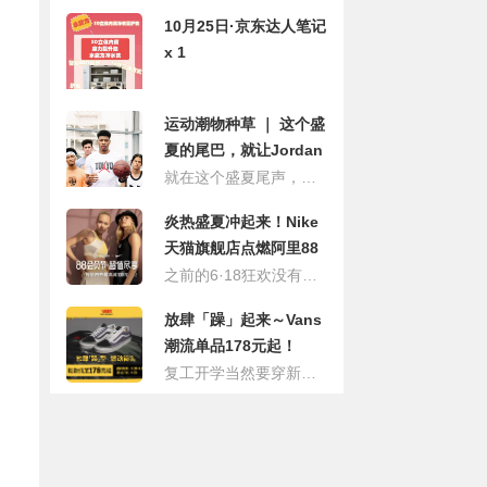
10月25日·京东达人笔记
x 1
运动潮物种草 ｜ 这个盛
夏的尾巴，就让Jordan
来抓住吧！
就在这个盛夏尾声，开学季基本已经确定，居家这么久之后的出行装备一定要安排！无论是对于学生党们来说还是通勤一族，兼顾舒适与搭配可塑性的运动潮品自然是盛夏以及早秋的衣橱必备，毕竟既可以作为运动训练装备又可凹出造型感，那么冲一波Jordan Brand运动潮品一定是不会出错的选择。
炎热盛夏冲起来！Nike
天猫旗舰店点燃阿里88
会员节！
之前的6·18狂欢没有入手到折扣运动潮流好货？那这次的阿里88会员节势必不可错过！在本次的88会员节中，Nike天猫旗舰店为大家带来了丰富的折扣运动潮流单品，值得一提的是，全新环保系列的Air Vapormax 2 2020 FK亦是参加到了活动中来！
放肆「躁」起来～Vans
潮流单品178元起！
复工开学当然要穿新衣新鞋～在家蜗居了这么久，终于可以出来放肆吸吮春天的清新味道了吧，那么从头至脚入手一身潮流单品凹出造型自然也是标准流程，京东Vans官方旗舰店带来的这波潮流单品优惠就助你放肆「躁」起来！