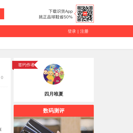
登录
|
注册
签约作者
0
四月唯夏
数码测评
在