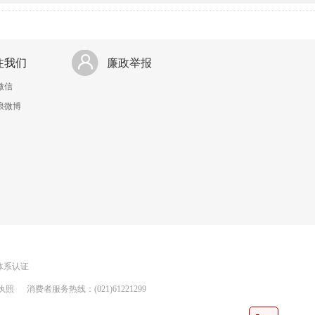
注我们
廉政举报
微信
浪微博
理体系认证
执照
消费者服务热线：(021)61221299