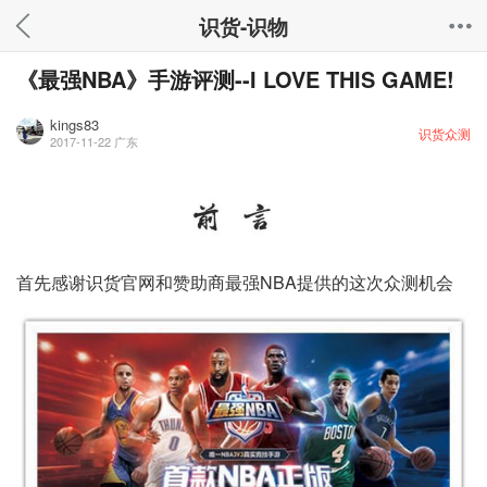
识货-识物
《最强NBA》手游评测--I LOVE THIS GAME!
kings83
识货众测
2017-11-22
广东
首先感谢识货官网和赞助商最强NBA提供的这次众测机会