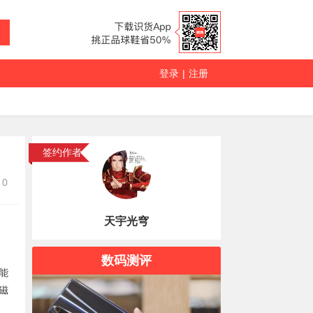
登录
|
注册
签约作者
0
天宇光穹
数码测评
能
磁