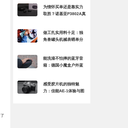
为情怀买单还是靠实力
取胜？诺基亚P3802A真
无线耳机体验
做工扎实用料十足：独
角兽罐头机械表晒单分
享
能洗澡不怕摔的蓝牙音
箱：德国小魔盒户外蓝
牙音箱体验评测
感受胶片机的独特魅
力：佳能AE-1体验与图
赏
淀了