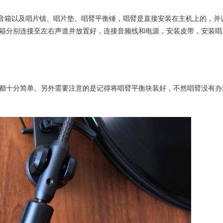
道音箱以及唱片镇、唱片垫、唱臂平衡锤，唱臂是直接安装在主机上的，并
箱分别连接至左右声道并放置好，连接音频线和电源，安装皮带，安装唱
都十分简单。另外需要注意的是记得将唱臂平衡块装好，不然唱臂没有办