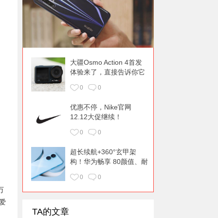
大疆Osmo Action 4首发
体验来了，直接告诉你它
升级了什么！
0
0
优惠不停，Nike官网
12.12大促继续！
0
0
超长续航+360°玄甲架
构！华为畅享 80颜值、耐
用都在线
0
0
万
爱
TA的文章